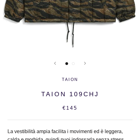
TAION
TAION 109CHJ
€145
La vestibilità ampia facilita i movimenti ed è leggera,
calda e morbida, quindi puoi indossarla senza stress.