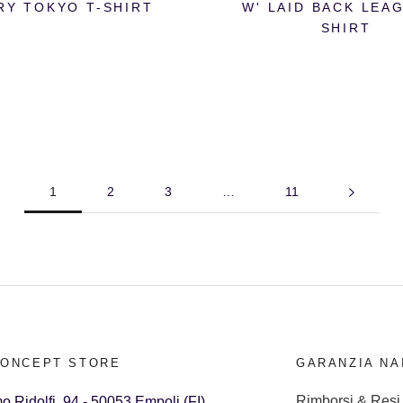
RY TOKYO T-SHIRT
W' LAID BACK LEAG
SHIRT
1
2
3
…
11
CONCEPT STORE
GARANZIA NA
Rimborsi & Resi
o Ridolfi, 94 - 50053 Empoli (FI)