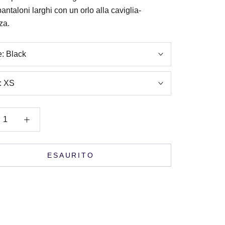
ntaloni larghi con un orlo alla caviglia-
za.
e:
Black
:
XS
ESAURITO