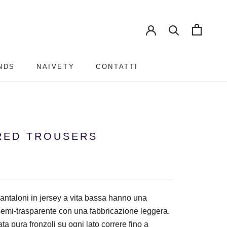
NDS
NAIVETY
CONTATTI
NDS
NAIVETY
CONTATTI
RED TROUSERS
antaloni in jersey a vita bassa hanno una
emi-trasparente con una fabbricazione leggera.
ta pura fronzoli su ogni lato correre fino a