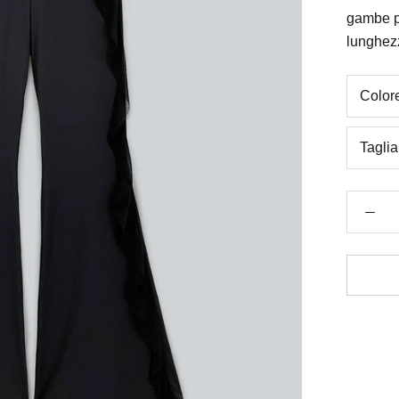
gambe pa
lunghez
Color
Taglia