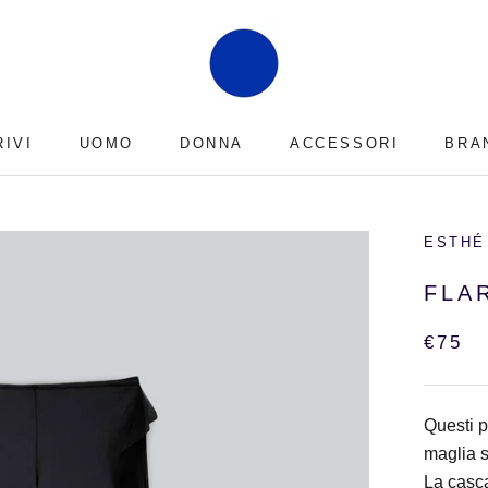
RIVI
UOMO
DONNA
ACCESSORI
BRA
RIVI
BRA
ESTHÉ
FLA
€75
Questi p
maglia s
La casca